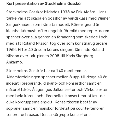
Kort presentation av Stockholms Gosskör
Stockholms Gosskör bildades 1938 av Erik Algård. Hans
tanke var att skapa en gosskör av världsklass med Wiener
Sängerknaben som främsta modell. Körens grund är
klassisk körmusik efter engelsk förebild med repertoaren
spänner över alla genrer, en förändring som skedde i och
med att Roland Nilsson tog över som konstnärlig ledare
1968. Efter 40 år som körens dirigent lämnade Roland
Nilsson över taktpinnen 2008 till Karin Skogberg
Ankarmo.
Stockholms Gosskör har ca 140 medlemmar.
Åldersfördelningen spänner mellan 8 upp till dryga 40 år,
indelat i preparand-, diskant- och konsertkör samt en
målbrottskör. Årligen ges Julkonserter och Vårkonserter
med hela kören, och däremellan konserterar oftast de
olika körgrupperna enskilt. Konsertkören består av
sopraner samt en manskör fördelat på countertenorer,
tenorer och basar. Denna körgrupp konserterar