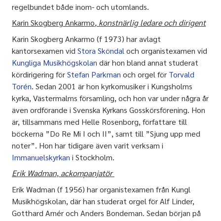
regelbundet både inom- och utomlands.
Karin Skogberg Ankarmo
, konstnärlig ledare och dirigent
Karin Skogberg Ankarmo (f 1973) har avlagt
kantorsexamen vid
Stora Sköndal
och organistexamen vid
Kungliga Musikhögskolan
där hon bland annat studerat
kördirigering för
Stefan Parkman
och orgel för
Torvald
Torén
. Sedan 2001 är hon kyrkomusiker i Kungsholms
kyrka, Västermalms församling, och hon var under några år
även ordförande i Svenska Kyrkans Gosskörsförening. Hon
är, tillsammans med Helle Rosenborg, författare till
böckerna ”Do Re Mi I och II”, samt till ”Sjung upp med
noter”. Hon har tidigare även varit verksam i
Immanuelskyrkan
i Stockholm.
Erik Wadman, ackompanjatör
Erik Wadman (f 1956) har organistexamen från Kungl
Musikhögskolan, där han studerat orgel för Alf Linder,
Gotthard Arnér och Anders Bondeman. Sedan början på