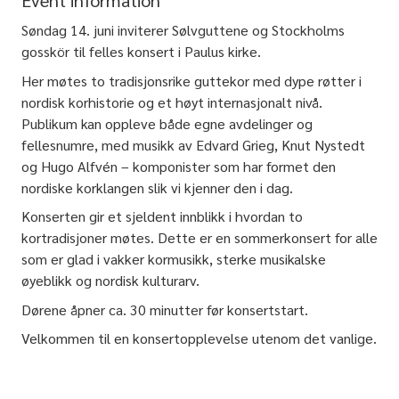
Event information
Søndag 14. juni inviterer Sølvguttene og Stockholms
gosskör til felles konsert i Paulus kirke.
Her møtes to tradisjonsrike guttekor med dype røtter i
nordisk korhistorie og et høyt internasjonalt nivå.
Publikum kan oppleve både egne avdelinger og
fellesnumre, med musikk av Edvard Grieg, Knut Nystedt
og Hugo Alfvén – komponister som har formet den
nordiske korklangen slik vi kjenner den i dag.
Konserten gir et sjeldent innblikk i hvordan to
kortradisjoner møtes. Dette er en sommerkonsert for alle
som er glad i vakker kormusikk, sterke musikalske
øyeblikk og nordisk kulturarv.
Dørene åpner ca. 30 minutter før konsertstart.
Velkommen til en konsertopplevelse utenom det vanlige.