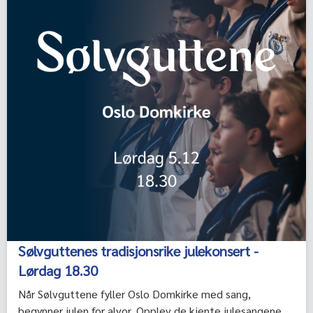
Sølvguttenes tradisjonsrike julekonsert -
Lørdag 18.30
Når Sølvguttene fyller Oslo Domkirke med sang,
begynner julen for alvor. Opplev de kjente julesangene