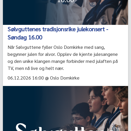
Sølvguttenes tradisjonsrike julekonsert -
Søndag 16.00
Når Sølvguttene fyller Oslo Domkirke med sang,
begynner julen for alvor. Opplev de kjente julesangene
og den unike klangen mange forbinder med julaften på
TV, men nå live og helt nær.
06.12.2026 16:00 @ Oslo Domkirke