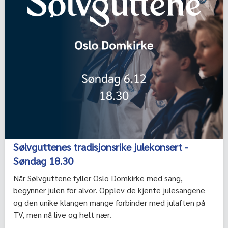
Sølvguttenes tradisjonsrike julekonsert -
Søndag 18.30
Når Sølvguttene fyller Oslo Domkirke med sang,
begynner julen for alvor. Opplev de kjente julesangene
og den unike klangen mange forbinder med julaften på
TV, men nå live og helt nær.